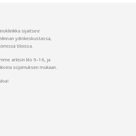
noklinikka sijaitsee
linnan ydinkeskustassa,
ömissä tiloissa.
mme arkisin klo 9–16, ja
ikoina sopimuksen mukaan.
loa!