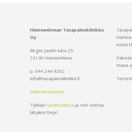
Hämeenlinnan Tasapainoklinikka
Tasapai
Oy
Hämeen
esteett
Birger Jaarlin katu 25
13100 Hämeenlinna
Palvele
muina a
p. 044 244 9262
info@tasapainoklinikka.fi
Tervetu
Rekisteriseloste
Tykkää
Facebookissa
ja voit voittaa
lahjakortteja!