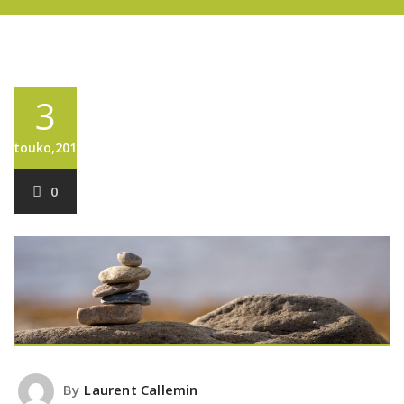
3
touko,2019
0
By
Laurent Callemin