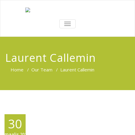
TOGGLE
NAVIGATION
Laurent Callemin
Home
/
Our Team
/
Laurent Callemin
30
maalis,2015