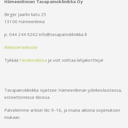
Hämeenlinnan Tasapainoklinikka Oy
Birger Jaarlin katu 25
13100 Hämeenlinna
p. 044 244 9262 info@tasapainoklinikka.fi
Rekisteriseloste
Tykkää
Facebookissa
ja voit voittaa lahjakortteja!
Tasapainoklinikka sijaitsee Hämeenlinnan ydinkeskustassa,
esteettömissä tiloissa.
Palvelemme arkisin klo 9–16, ja muina aikoina sopimuksen
mukaan.