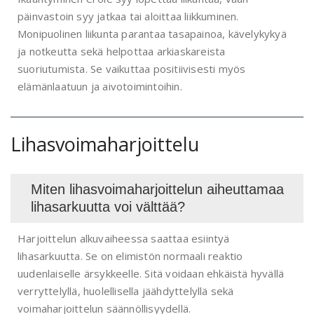
päinvastoin syy jatkaa tai aloittaa liikkuminen.
Monipuolinen liikunta parantaa tasapainoa, kävelykykyä
ja notkeutta sekä helpottaa arkiaskareista
suoriutumista. Se vaikuttaa positiivisesti myös
elämänlaatuun ja aivotoimintoihin.
Lihasvoimaharjoittelu
Miten lihasvoimaharjoittelun aiheuttamaa
lihasarkuutta voi välttää?
Harjoittelun alkuvaiheessa saattaa esiintyä
lihasarkuutta. Se on elimistön normaali reaktio
uudenlaiselle ärsykkeelle. Sitä voidaan ehkäistä hyvällä
verryttelyllä, huolellisella jäähdyttelyllä sekä
voimaharjoittelun säännöllisyydellä.