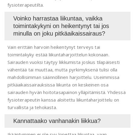
fysioterapeutilta.
Voinko harrastaa liikuntaa, vaikka
toimintakykyni on heikentynyt tai jos
minulla on joku pitkäaikaissairaus?
Vain erittäin harvoin heikentynyt terveys tai
toimintakyky estää liikuntaharjoittelun kokonaan.
Sairauden vuoksi täytyy liikkumista joskus tilapäisesti
vähentää tai muuttaa, mutta pyrkimyksenä tulisi olla
mahdollisimman säännöllinen harjoittelu. Useimmissa
pitkäaikaissairauksissa liikunta on keskeinen osa
sairauden hyvän hoitotasapainon ylläpitämistä. Yhdessä
fysioterapeutin kanssa aloitettu liikuntaharjoittelu on
turvallista ja tehokasta.
Kannattaako vanhanakin liikkua?
Ikääntyminen ei ole syy lopettaa liikuntaa, vaan