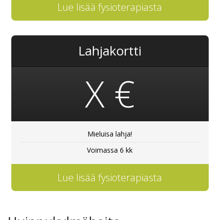
Lue lisää fysioterapiasta
Lahjakortti
X €
Mieluisa lahja!
Voimassa 6 kk
Lue lisää fysioterapiasta