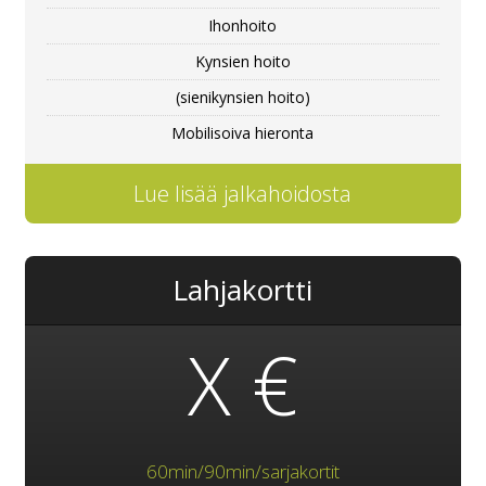
Ihonhoito
Kynsien hoito
(sienikynsien hoito)
Mobilisoiva hieronta
Lue lisää jalkahoidosta
Lahjakortti
X €
60min/90min/sarjakortit