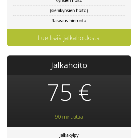
Kynsien hoito
(sienikynsien hoito)
Rasvaus-hieronta
Lue lisää jalkahoidosta
Jalkahoito
75 €
90 minuuttia
Jalkakylpy