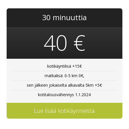
30 minuuttia
40 €
kotikäyntilisä +15€
matkalisä: 0-5 km 0€,
sen jälkeen jokaiselta alkavalta 5km +5€
kotitalousvähennys 1.1.2024
Lue lisää kotikäynneistä