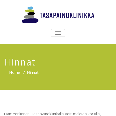
TOGGLE
NAVIGATION
Hinnat
Home
/
Hinnat
Hämeenlinnan Tasapainoklinikalla voit maksaa kortilla,