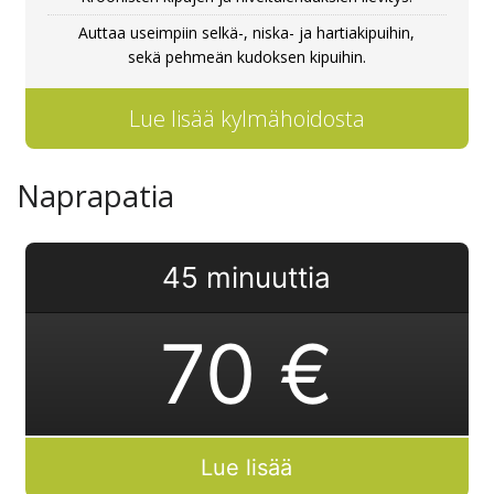
Auttaa useimpiin selkä-, niska- ja hartiakipuihin,
sekä pehmeän kudoksen kipuihin.
Lue lisää kylmähoidosta
Naprapatia
45 minuuttia
70 €
Lue lisää