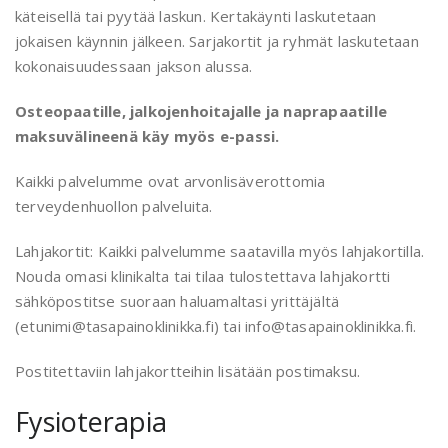
käteisellä tai pyytää laskun. Kertakäynti laskutetaan
jokaisen käynnin jälkeen. Sarjakortit ja ryhmät laskutetaan
kokonaisuudessaan jakson alussa.
Osteopaatille, jalkojenhoitajalle ja naprapaatille
maksuvälineenä käy myös e-passi.
Kaikki palvelumme ovat arvonlisäverottomia
terveydenhuollon palveluita.
Lahjakortit: Kaikki palvelumme saatavilla myös lahjakortilla.
Nouda omasi klinikalta tai tilaa tulostettava lahjakortti
sähköpostitse suoraan haluamaltasi yrittäjältä
(etunimi@tasapainoklinikka.fi) tai info@tasapainoklinikka.fi.
Postitettaviin lahjakortteihin lisätään postimaksu.
Fysioterapia