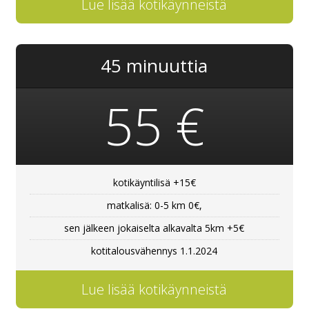
Lue lisää kotikäynneistä
45 minuuttia
55 €
kotikäyntilisä +15€
matkalisä: 0-5 km 0€,
sen jälkeen jokaiselta alkavalta 5km +5€
kotitalousvähennys 1.1.2024
Lue lisää kotikäynneistä