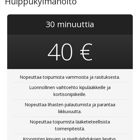
Huippukylmähoito
30 minuuttia
40 €
Nopeuttaa toipumista vammoista ja rasituksesta.
Luonnollinen vaihtoehto kipulääkkeille ja
kortisonipiikeille.
Nopeuttaa lihasten palautumista ja parantaa
liikkuvuutta.
Nopeuttaa toipumista lääketieteellisista
toimenpiteistä.
Kroonisten kipujen ja niveltulehduksien lievitys.