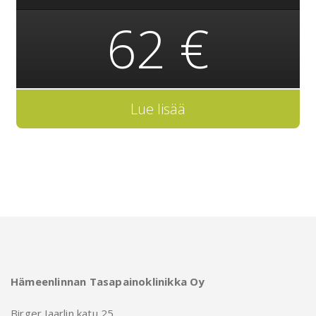
62 €
Lue lisää
Hämeenlinnan Tasapainoklinikka Oy
Birger Jaarlin katu 25