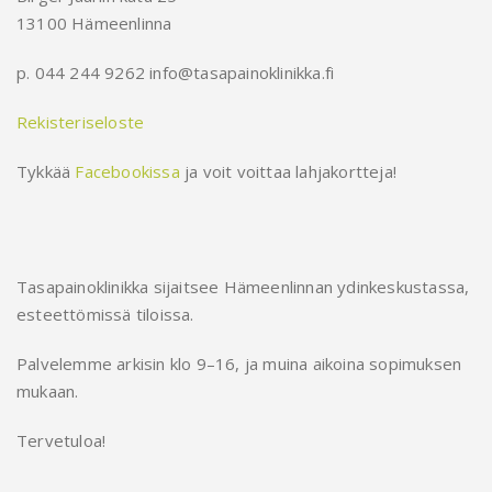
13100 Hämeenlinna
p. 044 244 9262 info@tasapainoklinikka.fi
Rekisteriseloste
Tykkää
Facebookissa
ja voit voittaa lahjakortteja!
Tasapainoklinikka sijaitsee Hämeenlinnan ydinkeskustassa,
esteettömissä tiloissa.
Palvelemme arkisin klo 9–16, ja muina aikoina sopimuksen
mukaan.
Tervetuloa!